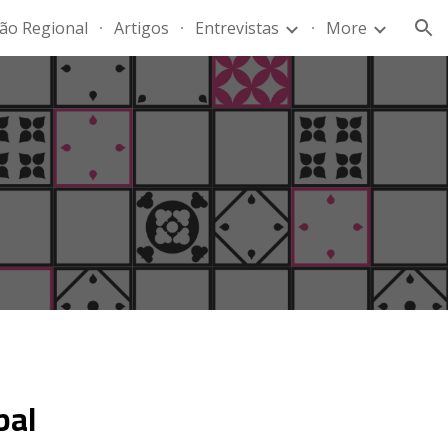
ão Regional
Artigos
Entrevistas
More
ion
bal