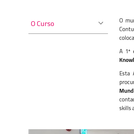
O mun
O Curso
Contu
coloca
A 1ª 
Knowl
Esta 
procu
Mund
conta
skills