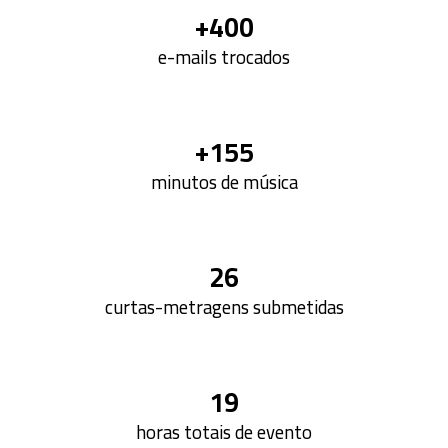
+400
e-mails trocados
+1
55
minutos de música
26
c
urtas-metragens submetidas
19
h
oras tota
is
de evento