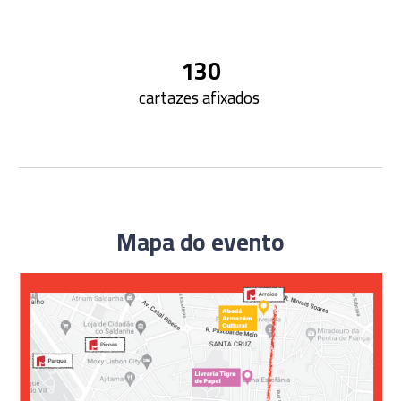
1
3
0
c
artazes afixados
Mapa do evento